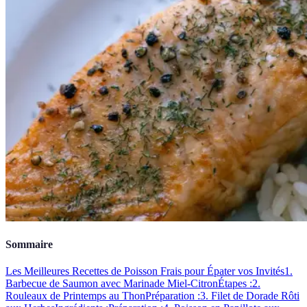
Sommaire
Les Meilleures Recettes de Poisson Frais pour Épater vos Invités
1.
Barbecue de Saumon avec Marinade Miel-Citron
Étapes :
2.
Rouleaux de Printemps au Thon
Préparation :
3. Filet de Dorade Rôti