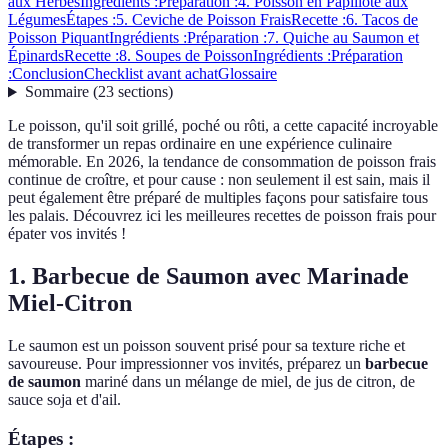
aux Herbes
Ingrédients :
Préparation :
4. Poisson en Papillote aux
Légumes
Étapes :
5. Ceviche de Poisson Frais
Recette :
6. Tacos de
Poisson Piquant
Ingrédients :
Préparation :
7. Quiche au Saumon et
Épinards
Recette :
8. Soupes de Poisson
Ingrédients :
Préparation
:
Conclusion
Checklist avant achat
Glossaire
Sommaire
(
23
sections
)
Le poisson, qu'il soit grillé, poché ou rôti, a cette capacité incroyable
de transformer un repas ordinaire en une expérience culinaire
mémorable. En 2026, la tendance de consommation de poisson frais
continue de croître, et pour cause : non seulement il est sain, mais il
peut également être préparé de multiples façons pour satisfaire tous
les palais. Découvrez ici les meilleures recettes de poisson frais pour
épater vos invités !
1. Barbecue de Saumon avec Marinade
Miel-Citron
Le saumon est un poisson souvent prisé pour sa texture riche et
savoureuse. Pour impressionner vos invités, préparez un
barbecue
de saumon
mariné dans un mélange de miel, de jus de citron, de
sauce soja et d'ail.
Étapes :