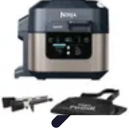
Poissons Frais
Guide d'achat
Achat et Sélection
Achat et conservation
Conseils
d'Achat
Recettes
Poissons Frais