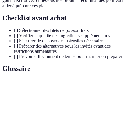
goûts ! Retrouvez ci-dessous nos produits recommandés pour vous
aider à préparer ces plats.
Checklist avant achat
[ ] Sélectionner des filets de poisson frais
[ ] Vérifier la qualité des ingrédients supplémentaires
[ ] S'assurer de disposer des ustensiles nécessaires
[ ] Préparer des alternatives pour les invités ayant des
restrictions alimentaires
[ ] Prévoir suffisamment de temps pour mariner ou préparer
Glossaire
Terme
Définition
Technique de cuisson où les aliments sont enveloppés
Papillote
dans du papier, permettant une cuisson à la vapeur.
Plat à base de poisson cru mariné dans du jus de
Ceviche
citron ou de lime.