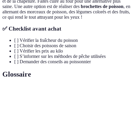
et de la chapelure. Faites cuire au four pour une alternative plus
saine. Une autre option est de réaliser des
brochettes de poisson
, en
alternant des morceaux de poisson, des légumes colorés et des fruits,
ce qui rend le tout attrayant pour les yeux !
✅ Checklist avant achat
[ ] Vérifier la fraîcheur du poisson
[ ] Choisir des poissons de saison
[ ] Vérifier les prix au kilo
[ ] S’informer sur les méthodes de pêche utilisées
[ ] Demander des conseils au poissonnier
Glossaire
Terme
Définition
Poisson
Poisson qui a été pêché récemment et qui n’a pas subi
frais
de procéder de conservation prolongeant sa durabilité.
Méthode de cuisson où les aliments cuisent
Papillote
hermétiquement pour préserver leurs saveurs et