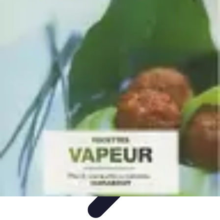
Poissons Frais
Guide d'achat
Achat et Sélection
Achat et conservation
Conseils
d'Achat
Recettes
Poissons Frais