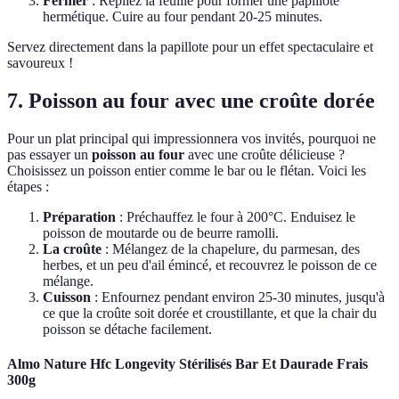
Fermer
: Repliez la feuille pour former une papillote
hermétique. Cuire au four pendant 20-25 minutes.
Servez directement dans la papillote pour un effet spectaculaire et
savoureux !
7. Poisson au four avec une croûte dorée
Pour un plat principal qui impressionnera vos invités, pourquoi ne
pas essayer un
poisson au four
avec une croûte délicieuse ?
Choisissez un poisson entier comme le bar ou le flétan. Voici les
étapes :
Préparation
: Préchauffez le four à 200°C. Enduisez le
poisson de moutarde ou de beurre ramolli.
La croûte
: Mélangez de la chapelure, du parmesan, des
herbes, et un peu d'ail émincé, et recouvrez le poisson de ce
mélange.
Cuisson
: Enfournez pendant environ 25-30 minutes, jusqu'à
ce que la croûte soit dorée et croustillante, et que la chair du
poisson se détache facilement.
Almo Nature Hfc Longevity Stérilisés Bar Et Daurade Frais
300g