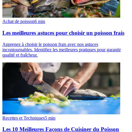
Achat de poisson
6
min
Les meilleures astuces pour choisir un poisson frais
Apprenez à choisir le poisson frais avec nos astuces
incontournables. Identifiez les meilleures pratiques pour garantir
qualité et fraîcheur.
Recettes et Techniques
5
min
Les 10 Meilleures Façons de Cuisiner du Poisson