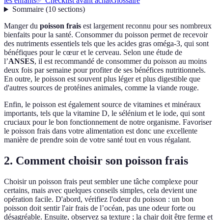
les enfants
✅ Checklist avant achat
Glossaire
Sommaire
(
10
sections
)
Manger du
poisson frais
est largement reconnu pour ses nombreux
bienfaits pour la santé. Consommer du poisson permet de recevoir
des nutriments essentiels tels que les acides gras oméga-3, qui sont
bénéfiques pour le cœur et le cerveau. Selon une étude de
l’
ANSES
, il est recommandé de consommer du poisson au moins
deux fois par semaine pour profiter de ses bénéfices nutritionnels.
En outre, le poisson est souvent plus léger et plus digestible que
d'autres sources de protéines animales, comme la viande rouge.
Enfin, le poisson est également source de vitamines et minéraux
importants, tels que la vitamine D, le sélénium et le iode, qui sont
cruciaux pour le bon fonctionnement de notre organisme. Favoriser
le poisson frais dans votre alimentation est donc une excellente
manière de prendre soin de votre santé tout en vous régalant.
2. Comment choisir son poisson frais
Choisir un poisson frais peut sembler une tâche complexe pour
certains, mais avec quelques conseils simples, cela devient une
opération facile. D'abord, vérifiez l'odeur du poisson : un bon
poisson doit sentir l'air frais de l’océan, pas une odeur forte ou
désagréable. Ensuite, observez sa texture ; la chair doit être ferme et