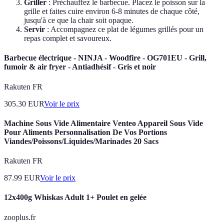
Griller
: Préchauffez le barbecue. Placez le poisson sur la
grille et faites cuire environ 6-8 minutes de chaque côté,
jusqu'à ce que la chair soit opaque.
Servir
: Accompagnez ce plat de légumes grillés pour un
repas complet et savoureux.
Barbecue électrique - NINJA - Woodfire - OG701EU - Grill,
fumoir & air fryer - Antiadhésif - Gris et noir
Rakuten FR
305.30
EUR
Voir le prix
Machine Sous Vide Alimentaire Venteo Appareil Sous Vide
Pour Aliments Personnalisation De Vos Portions
Viandes/Poissons/Liquides/Marinades 20 Sacs
Rakuten FR
87.99
EUR
Voir le prix
12x400g Whiskas Adult 1+ Poulet en gelée
zooplus.fr