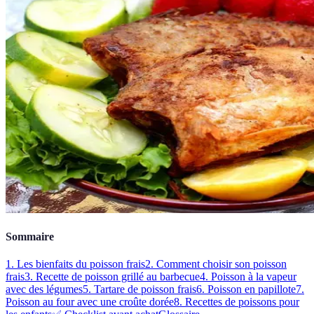
Sommaire
1. Les bienfaits du poisson frais
2. Comment choisir son poisson
frais
3. Recette de poisson grillé au barbecue
4. Poisson à la vapeur
avec des légumes
5. Tartare de poisson frais
6. Poisson en papillote
7.
Poisson au four avec une croûte dorée
8. Recettes de poissons pour