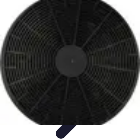
Poissons Frais
Guide d'achat
Achat et Sélection
Achat et conservation
Conseils
d'Achat
Recettes
Poissons Frais