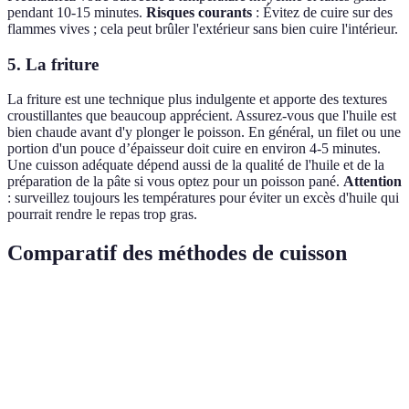
pendant 10-15 minutes.
Risques courants
: Évitez de cuire sur des
flammes vives ; cela peut brûler l'extérieur sans bien cuire l'intérieur.
5. La friture
La friture est une technique plus indulgente et apporte des textures
croustillantes que beaucoup apprécient. Assurez-vous que l'huile est
bien chaude avant d'y plonger le poisson. En général, un filet ou une
portion d'un pouce d’épaisseur doit cuire en environ 4-5 minutes.
Une cuisson adéquate dépend aussi de la qualité de l'huile et de la
préparation de la pâte si vous optez pour un poisson pané.
Attention
: surveillez toujours les températures pour éviter un excès d'huile qui
pourrait rendre le repas trop gras.
Comparatif des méthodes de cuisson
Méthode
Avantages
Inconvénients
Verdict
Cuisson
Peut ne pas
Sain, conserve
Idéal pour
à la
donner de
les nutriments
plats légers
vapeur
croûte