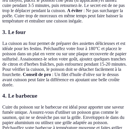
feu moyen, placez le poisson côté peau (si applicable) et laissez
cuire pendant 3-5 minutes, puis retournez-le. Le secret est de ne pas
trop le déplacer pendant la cuisson.
A éviter
: Ne pas surcharger la
poêle. Cuire trop de morceaux en même temps peut faire baisser la
température et entraîner une cuisson inégale.
3. Le four
La cuisson au four permet de préparer des assiettes délicieuses et est
idéale pour les festins. Préchauffez votre four à 180°C et placez le
poisson dans un plat en verre ou sur une plaque recouverte de papier
sulfurisé. Assaisonnez-le selon votre goût, ajoutez quelques tranches
de citron et d'herbes fraîches, puis enfournez pendant 15-20 minutes.
Pour vérifier la cuisson, le poisson doit se détacher facilement à la
fourchette.
Conseil de pro
: Un filet d'huile d'olive sur le dessus
avant cuisson peut faire la différence en ajoutant une belle croûte
dorée.
4. Le barbecue
Cuire du poisson sur le barbecue est idéal pour apporter une saveur
fumée unique. Assurez-vous d'utiliser un poisson gras comme le
saumon, qui ne se dessèche pas sur la grille. Enveloppez-le dans du
papier aluminium ou utilisez une grille adaptée au poisson.
Préchauffez votre barbecue à température moyenne et faites griller