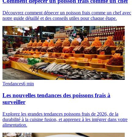
Comment dépecer un poisson frais comme un chef
Découvrez comment dépecer un poisson frais comme un chef avec
notre guide détaillé et des conseils utiles pour chaque étape.
Tendances
6
min
Les nouvelles tendances des poissons frais à
surveiller
Explorez les grandes tendances poissons frais de 2026, de la
durabilité à la cuisine fusion, et apprenez à les intégrer dans votre
alimentation.