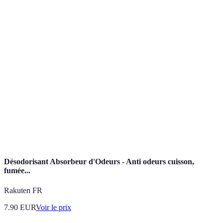
Rapide et
Risque de
Bon pour
Poêle
savoureux
surcuisson
repas simples
Facile pour
Temps de
Convient aux
Four
grandes
cuisson plus
repas festifs
quantités
long
Peut brûler
Excellente
Barbecue
Saveur unique
facilement
pour l'été
Textures
Riche en
Plaisir
Friture
croustillantes
calories
occasionnel
Désodorisant Absorbeur d'Odeurs - Anti odeurs cuisson,
fumée...
Rakuten FR
7.90
EUR
Voir le prix