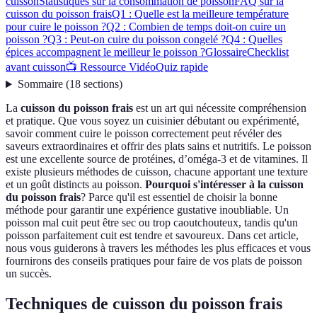
cuisson
Statistiques sur la consommation de poisson
FAQ sur la
cuisson du poisson frais
Q1 : Quelle est la meilleure température
pour cuire le poisson ?
Q2 : Combien de temps doit-on cuire un
poisson ?
Q3 : Peut-on cuire du poisson congelé ?
Q4 : Quelles
épices accompagnent le meilleur le poisson ?
Glossaire
Checklist
avant cuisson
📺 Ressource Vidéo
Quiz rapide
Sommaire
(
18
sections
)
La
cuisson du poisson frais
est un art qui nécessite compréhension
et pratique. Que vous soyez un cuisinier débutant ou expérimenté,
savoir comment cuire le poisson correctement peut révéler des
saveurs extraordinaires et offrir des plats sains et nutritifs. Le poisson
est une excellente source de protéines, d’oméga-3 et de vitamines. Il
existe plusieurs méthodes de cuisson, chacune apportant une texture
et un goût distincts au poisson.
Pourquoi s'intéresser à la cuisson
du poisson frais
? Parce qu'il est essentiel de choisir la bonne
méthode pour garantir une expérience gustative inoubliable. Un
poisson mal cuit peut être sec ou trop caoutchouteux, tandis qu'un
poisson parfaitement cuit est tendre et savoureux. Dans cet article,
nous vous guiderons à travers les méthodes les plus efficaces et vous
fournirons des conseils pratiques pour faire de vos plats de poisson
un succès.
Techniques de cuisson du poisson frais