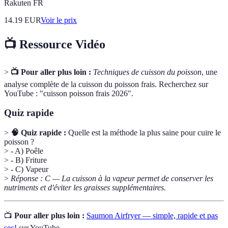
Rakuten FR
14.19
EUR
Voir le prix
📺 Ressource Vidéo
>
📺 Pour aller plus loin :
Techniques de cuisson du poisson
, une
analyse complète de la cuisson du poisson frais. Recherchez sur
YouTube : "cuisson poisson frais 2026".
Quiz rapide
>
🧠 Quiz rapide :
Quelle est la méthode la plus saine pour cuire le
poisson ?
> - A) Poêle
> - B) Friture
> - C) Vapeur
>
Réponse : C — La cuisson à la vapeur permet de conserver les
nutriments et d'éviter les graisses supplémentaires.
📺
Pour aller plus loin :
Saumon Airfryer — simple, rapide et pas
sec!
sur YouTube