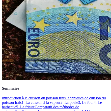
Sommaire
Introduction à la cuisson du poisson frais
Techniques de cuisson du
poisson frais
1. La cuisson à la vapeur
2. La poêle
3. Le four
4. Le
barbecue
5. La friture
Comparatif des méthodes de