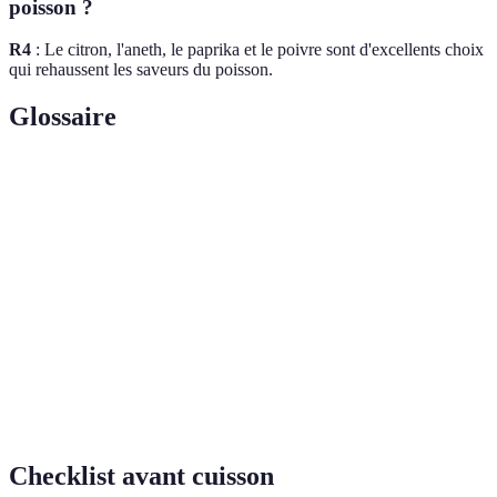
poisson ?
R4
: Le citron, l'aneth, le paprika et le poivre sont d'excellents choix
qui rehaussent les saveurs du poisson.
Glossaire
Terme
Définition
Poisson
Poisson qui n'a pas été congelé ou transformé avant la
frais
vente.
Cuisson à
Méthode de cuisson où la chaleur est transmise via la
la vapeur
vapeur d'eau.
Méthode de cuisson dans l'huile chaude, souvent
Friture
utilisée pour obtenir une texture croustillante.
Checklist avant cuisson