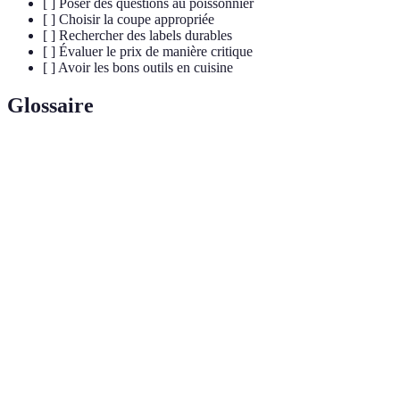
[ ] Poser des questions au poissonnier
[ ] Choisir la coupe appropriée
[ ] Rechercher des labels durables
[ ] Évaluer le prix de manière critique
[ ] Avoir les bons outils en cuisine
Glossaire
Terme
Définition
Label
Étiquette certifiant une pêche durable et responsable.
MSC
Label
Étiquette certifiant une aquaculture respectueuse.
ASC
Période de l'année durant laquelle un poisson est à son
Saison
meilleur.