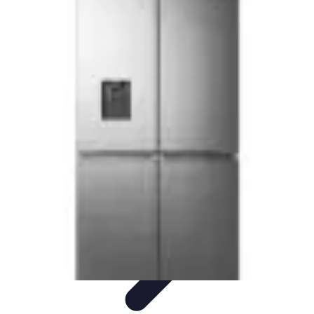
Poissons Frais
Guide d'achat
Achat et Sélection
Achat et conservation
Conseils
d'Achat
Recettes
Poissons Frais