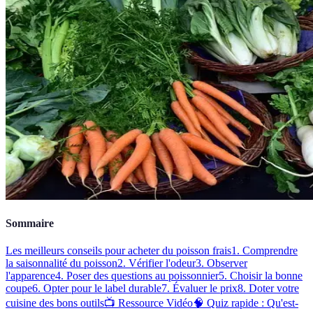
Sommaire
Les meilleurs conseils pour acheter du poisson frais
1. Comprendre
la saisonnalité du poisson
2. Vérifier l'odeur
3. Observer
l'apparence
4. Poser des questions au poissonnier
5. Choisir la bonne
coupe
6. Opter pour le label durable
7. Évaluer le prix
8. Doter votre
cuisine des bons outils
📺 Ressource Vidéo
🧠 Quiz rapide : Qu'est-