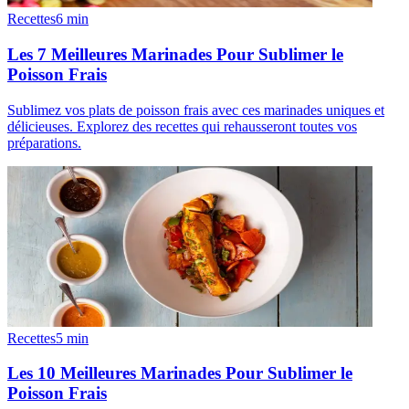
Recettes
6
min
Les 7 Meilleures Marinades Pour Sublimer le
Poisson Frais
Sublimez vos plats de poisson frais avec ces marinades uniques et
délicieuses. Explorez des recettes qui rehausseront toutes vos
préparations.
Recettes
5
min
Les 10 Meilleures Marinades Pour Sublimer le
Poisson Frais