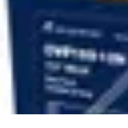
Poissons Frais
Guide d'achat
Achat et Sélection
Achat et conservation
Conseils d'Acha
Poissons Frais