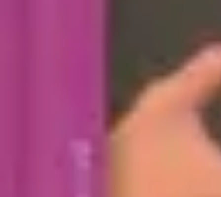
Poissons Frais
Guide d'achat
Achat et Sélection
Achat et conservation
Conseils d'Acha
Poissons Frais