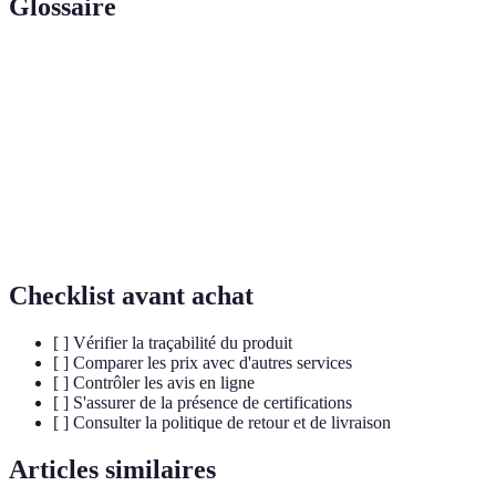
Glossaire
Terme
Définition
Traçabilité
Suivi de l'origine et du parcours du produit
Certification MSC
Garantie de bonne gestion des pêcheries
Isotherme
Capacité à maintenir une température stable
Checklist avant achat
[ ] Vérifier la traçabilité du produit
[ ] Comparer les prix avec d'autres services
[ ] Contrôler les avis en ligne
[ ] S'assurer de la présence de certifications
[ ] Consulter la politique de retour et de livraison
Articles similaires