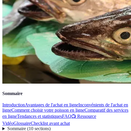
Sommaire
Introduction
Avantages de l'achat en ligne
Inconvénients de l'achat en
ligne
Comment choisir votre poisson en ligne
Comparatif des services
en ligne
Tendances et statistiques
FAQ
📺 Ressource
Vidéo
Glossaire
Checklist avant achat
Sommaire
(
10
sections
)