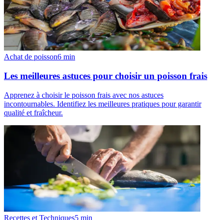
Achat de poisson
6
min
Les meilleures astuces pour choisir un poisson frais
Apprenez à choisir le poisson frais avec nos astuces
incontournables. Identifiez les meilleures pratiques pour garantir
qualité et fraîcheur.
Recettes et Techniques
5
min