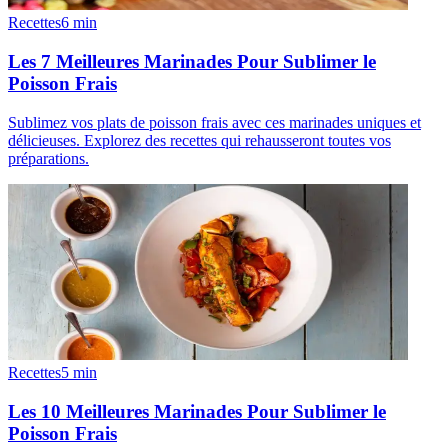
Recettes
6
min
Les 7 Meilleures Marinades Pour Sublimer le
Poisson Frais
Sublimez vos plats de poisson frais avec ces marinades uniques et
délicieuses. Explorez des recettes qui rehausseront toutes vos
préparations.
Recettes
5
min
Les 10 Meilleures Marinades Pour Sublimer le
Poisson Frais