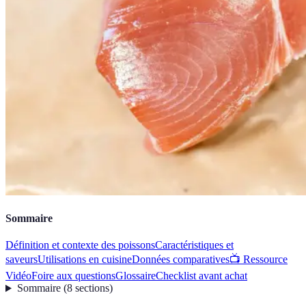
Sommaire
Définition et contexte des poissons
Caractéristiques et
saveurs
Utilisations en cuisine
Données comparatives
📺 Ressource
Vidéo
Foire aux questions
Glossaire
Checklist avant achat
Sommaire
(
8
sections
)