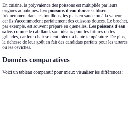
En cuisine, la polyvalence des poissons est multipliée par leurs
origines aquatiques.
Les poissons d'eau douce
s'utilisent
fréquemment dans les bouillons, les plats en sauce ou à la vapeur,
car ils s'accommodent parfaitement des cuissons douces. Le brochet,
par exemple, est souvent préparé en quenelles.
Les poissons d'eau
salée
, comme le cabillaud, sont idéaux pour les fritures ou les
grillades, car leur chair se tient mieux à haute température. De plus,
la richesse de leur goût en fait des candidats parfaits pour les tartares
ou les ceviches.
Données comparatives
Voici un tableau comparatif pour mieux visualiser les différences :
Critère
Poissons d'eau douce
Poissons d'eau salée
Goût
Délicat et terreux
Prononcé et iodé
Texture
Moelleuse
Ferme
Utilisation