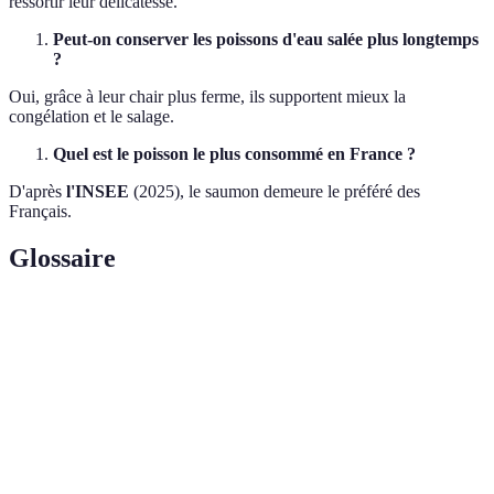
ressortir leur délicatesse.
Peut-on conserver les poissons d'eau salée plus longtemps
?
Oui, grâce à leur chair plus ferme, ils supportent mieux la
congélation et le salage.
Quel est le poisson le plus consommé en France ?
D'après
l'INSEE
(2025), le saumon demeure le préféré des
Français.
Glossaire
Terme
Définition
Saumon
Poisson qui peut vivre en eau douce et salée.
Élément chimique pouvant contaminer certains
Mercure
poissons.