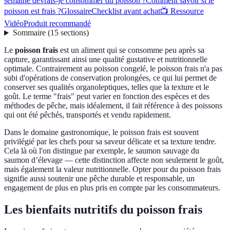
semaine devrais-je consommer du poisson ?
Comment savoir si le
poisson est frais ?
Glossaire
Checklist avant achat
📺 Ressource
Vidéo
Produit recommandé
Sommaire
(
15
sections
)
Le
poisson frais
est un aliment qui se consomme peu après sa
capture, garantissant ainsi une qualité gustative et nutritionnelle
optimale. Contrairement au poisson congelé, le poisson frais n'a pas
subi d'opérations de conservation prolongées, ce qui lui permet de
conserver ses qualités organoleptiques, telles que la texture et le
goût. Le terme "frais" peut varier en fonction des espèces et des
méthodes de pêche, mais idéalement, il fait référence à des poissons
qui ont été pêchés, transportés et vendu rapidement.
Dans le domaine gastronomique, le poisson frais est souvent
privilégié par les chefs pour sa saveur délicate et sa texture tendre.
Cela là où l'on distingue par exemple, le saumon sauvage du
saumon d’élevage — cette distinction affecte non seulement le goût,
mais également la valeur nutritionnelle. Opter pour du poisson frais
signifie aussi soutenir une pêche durable et responsable, un
engagement de plus en plus pris en compte par les consommateurs.
Les bienfaits nutritifs du poisson frais