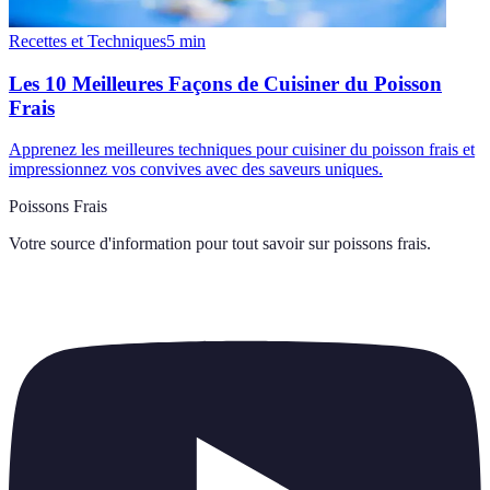
Recettes et Techniques
5
min
Les 10 Meilleures Façons de Cuisiner du Poisson
Frais
Apprenez les meilleures techniques pour cuisiner du poisson frais et
impressionnez vos convives avec des saveurs uniques.
Poissons Frais
Votre source d'information pour tout savoir sur
poissons frais
.