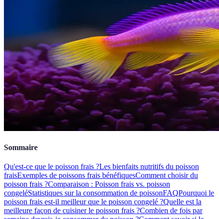
Sommaire
Qu'est-ce que le poisson frais ?
Les bienfaits nutritifs du poisson
frais
Exemples de poissons frais bénéfiques
Comment choisir du
poisson frais ?
Comparaison : Poisson frais vs. poisson
congelé
Statistiques sur la consommation de poisson
FAQ
Pourquoi le
poisson frais est-il meilleur que le poisson congelé ?
Quelle est la
meilleure façon de cuisiner le poisson frais ?
Combien de fois par