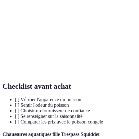
Acides
Des graisses polyinsaturées bénéfiques pour la santé
gras
cardiaque et le développement cérébral.
oméga-3
Pêche
Pratiques de pêche qui préservent l'environnement et
durable
les ressources maritimes.
Poisson
Poisson pêché dans son habitat naturel, par
sauvage
opposition à l’élevage.
Checklist avant achat
[ ] Vérifier l'apparence du poisson
[ ] Sentir l'odeur du poisson
[ ] Choisir un fournisseur de confiance
[ ] Se renseigner sur la saisonnalité
[ ] Comparer les prix avec le poisson congelé
Chaussures aquatiques fille Trespass Squidder