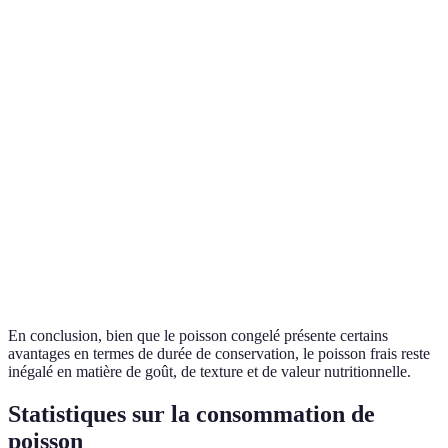
texture
varie
frais
Préférence
Valeur
Variable selon la
Haute
pour le
nutritionnelle
congélation
frais
Préférence
Durée de
Courte (1-2
Longue (mois)
selon
conservation
jours)
besoins
Généralement
Dépend
Prix
Moins cher
plus cher
du budget
En conclusion, bien que le poisson congelé présente certains
avantages en termes de durée de conservation, le poisson frais reste
inégalé en matière de goût, de texture et de valeur nutritionnelle.
Statistiques sur la consommation de
poisson