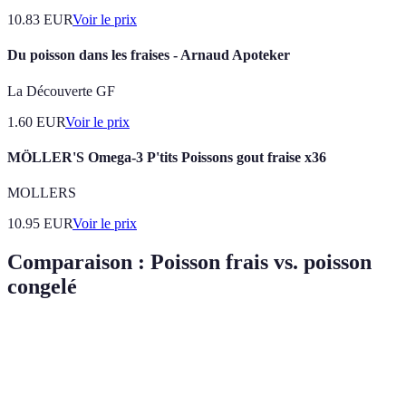
10.83
EUR
Voir le prix
Du poisson dans les fraises - Arnaud Apoteker
La Découverte GF
1.60
EUR
Voir le prix
MÖLLER'S Omega-3 P'tits Poissons gout fraise x36
MOLLERS
10.95
EUR
Voir le prix
Comparaison : Poisson frais vs. poisson
congelé
Critère
Poisson frais
Poisson congelé
Verdict
Préférence
Goût et
Bonne mais
Excellente
pour le