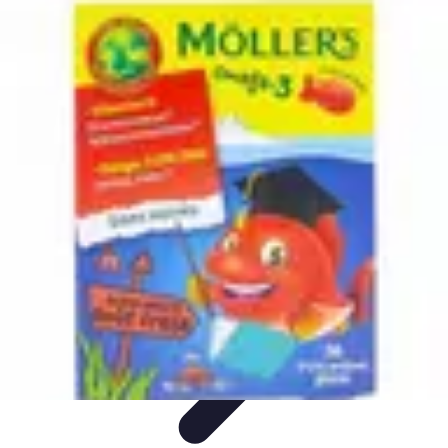
Poissons Frais
Guide d'achat
Achat et Sélection
Achat et conservation
Conseils
d'Achat
Recettes
Poissons Frais