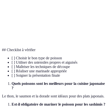
Terme
Définition
Sushi
Boule de riz vinaigrée surmontée de poisson
Sashimi
Tranche de poisson cru servi sans riz
Tataki
Poisson saisi brièvement à feu vif puis tranché
## Checklist à vérifier
[ ] Choisir le bon type de poisson
[ ] Utiliser des ustensiles propres et aiguisés
[ ] Maîtriser les techniques de découpe
[ ] Réaliser une marinade appropriée
[ ] Soigner la présentation finale
Quels poissons sont les meilleurs pour la cuisine japonaise
?
Le thon, le saumon et la dorade sont idéaux pour des plats japonais.
Est-il obligatoire de mariner le poisson pour les sashimis ?