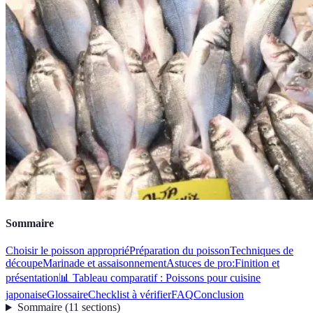
Sommaire
Choisir le poisson approprié
Préparation du poisson
Techniques de
découpe
Marinade et assaisonnement
Astuces de pro:
Finition et
présentation
📊 Tableau comparatif : Poissons pour cuisine
japonaise
Glossaire
Checklist à vérifier
FAQ
Conclusion
Sommaire
(
11
sections
)