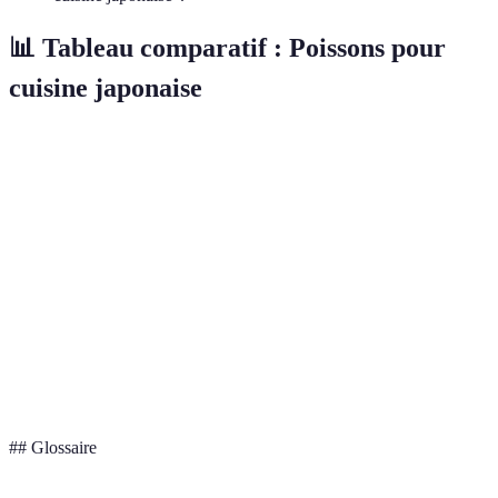
📊 Tableau comparatif : Poissons pour
cuisine japonaise
Critère
Thon
Saumon
Dorade
Moyennement
Texture
Ferme
Très ferme
ferme
Goût
Intense
Délicat
Subtil
Disponibilité
Toute l'année
Toute l'année
Saisonnier
Meilleur plat
Sushi/Sashimi
Tataki/Sashimi
Sushi
## Glossaire