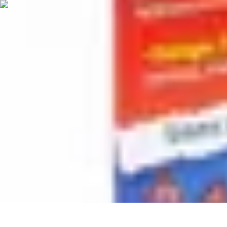
Poissons Frais
Guide d'achat
Achat et Sélection
Achat et conservation
Conseils d'Acha
Poissons Frais