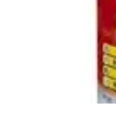
Poissons Frais
Guide d'achat
Achat et Sélection
Achat et conservation
Conseils d'Acha
Poissons Frais