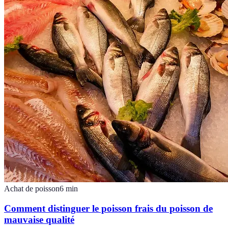
Achat de poisson
6
min
Comment distinguer le poisson frais du poisson de
mauvaise qualité