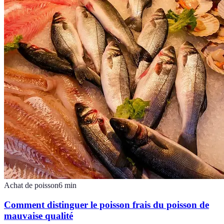
Achat de poisson
6
min
Comment distinguer le poisson frais du poisson de
mauvaise qualité