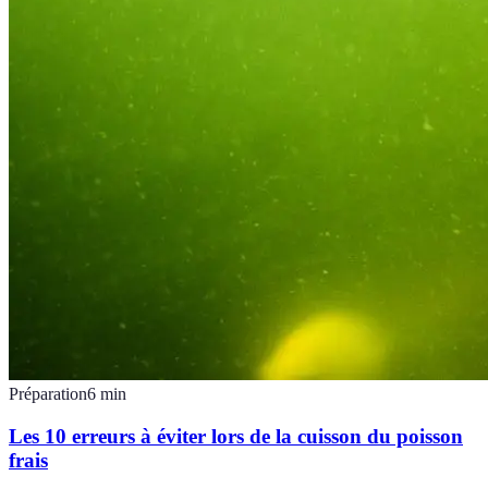
Préparation
6
min
Les 10 erreurs à éviter lors de la cuisson du poisson
frais