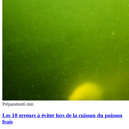
Préparation
6
min
Les 10 erreurs à éviter lors de la cuisson du poisson
frais