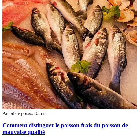
Achat de poisson
6
min
Comment distinguer le poisson frais du poisson de
mauvaise qualité